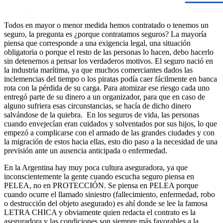
Todos en mayor o menor medida hemos contratado o tenemos un
seguro, la pregunta es ¿porque contratamos seguros? La mayoría
piensa que corresponde a una exigencia legal, una situación
obligatoria o porque el resto de las personas lo hacen, debo hacerlo
sin detenernos a pensar los verdaderos motivos. El seguro nació en
la industria marítima, ya que muchos comerciantes dados las
inclemencias del tiempo o los piratas podía caer fácilmente en banca
rota con la pérdida de su carga. Para atomizar ese riesgo cada uno
entregó parte de su dinero a un organizador, para que en caso de
alguno sufriera esas circunstancias, se hacía de dicho dinero
salvándose de la quiebra. En los seguros de vida, las personas
cuando envejecían eran cuidados y solventados por sus hijos, lo que
empezó a complicarse con el armado de las grandes ciudades y con
la migración de estos hacia ellas, esto dio paso a la necesidad de una
previsión ante un ausencia anticipada o enfermedad.
En la Argentina hay muy poca cultura aseguradora, ya que
inconscientemente la gente cuando escucha seguro piensa en
PELEA, no en PROTECCIÓN. Se piensa en PELEA porque
cuando ocurre el llamado siniestro (fallecimiento, enfermedad, robo
o destrucción del objeto asegurado) es ahí donde se lee la famosa
LETRA CHICA y obviamente quien redacta el contrato es la
aseguradora y las condiciones son siempre más favorables a la